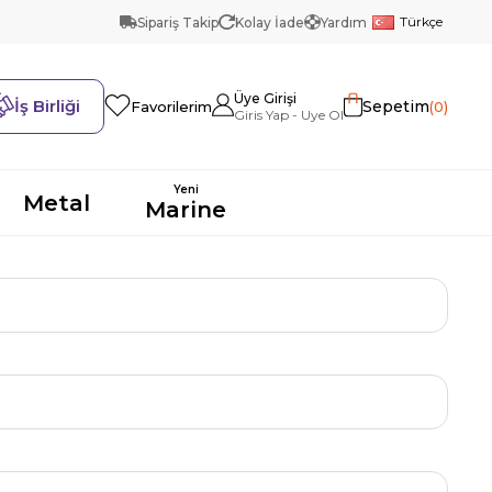
Türkçe
Sipariş Takip
Kolay İade
Yardım
Üye Girişi
İş Birliği
Sepetim
0
Favorilerim
Yeni
Metal
Marine