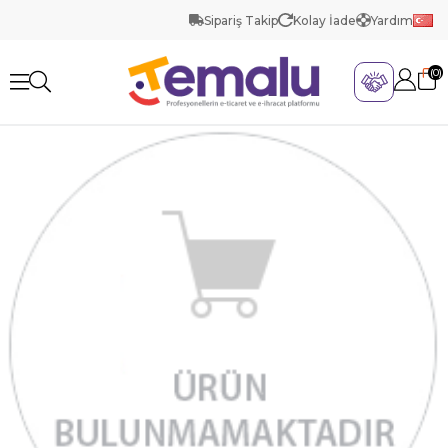
Sipariş Takip
Kolay İade
Yardım
0