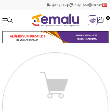
Sipariş Takip
Kolay İade
Yardım
0