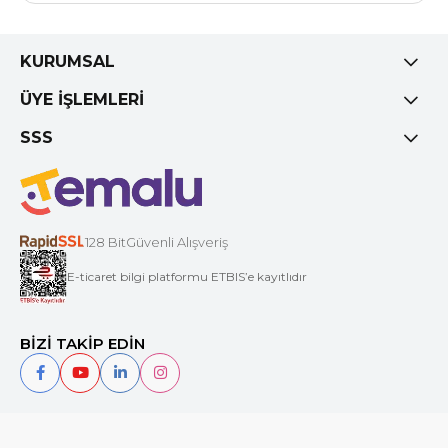
KURUMSAL
ÜYE İŞLEMLERİ
SSS
128 BitGüvenli Alışveriş
E-ticaret bilgi platformu ETBIS’e kayıtlıdır
BİZİ TAKİP EDİN