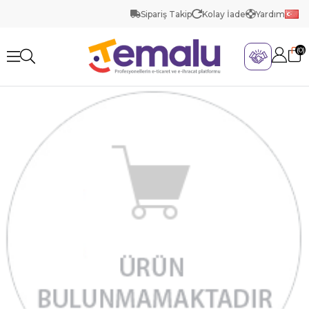
Sipariş Takip
Kolay İade
Yardım
0