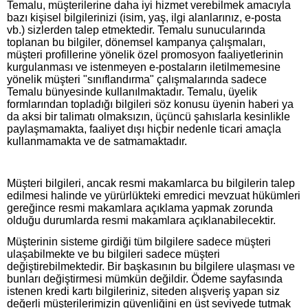
Temalu, müşterilerine daha iyi hizmet verebilmek amacıyla
bazı kişisel bilgilerinizi (isim, yaş, ilgi alanlarınız, e-posta
vb.) sizlerden talep etmektedir. Temalu sunucularında
toplanan bu bilgiler, dönemsel kampanya çalışmaları,
müşteri profillerine yönelik özel promosyon faaliyetlerinin
kurgulanması ve istenmeyen e-postaların iletilmemesine
yönelik müşteri "sınıflandırma" çalışmalarında sadece
Temalu bünyesinde kullanılmaktadır. Temalu, üyelik
formlarından topladığı bilgileri söz konusu üyenin haberi ya
da aksi bir talimatı olmaksızın, üçüncü şahıslarla kesinlikle
paylaşmamakta, faaliyet dışı hiçbir nedenle ticari amaçla
kullanmamakta ve de satmamaktadır.
Müşteri bilgileri, ancak resmi makamlarca bu bilgilerin talep
edilmesi halinde ve yürürlükteki emredici mevzuat hükümleri
gereğince resmi makamlara açıklama yapmak zorunda
olduğu durumlarda resmi makamlara açıklanabilecektir.
Müşterinin sisteme girdiği tüm bilgilere sadece müşteri
ulaşabilmekte ve bu bilgileri sadece müşteri
değiştirebilmektedir. Bir başkasının bu bilgilere ulaşması ve
bunları değiştirmesi mümkün değildir. Ödeme sayfasında
istenen kredi kartı bilgileriniz, siteden alışveriş yapan siz
değerli müşterilerimizin güvenliğini en üst seviyede tutmak