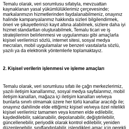
Temalu olarak, veri sorumlusu sıfatıyla, mevzuattan
kaynaklanan yasal yükümlülüklerimiz çerçevesinde;
markalarımızın hizmetlerinden faydalanabilmeniz, onayınız
halinde kampanyalarımız hakkında sizleri bilgilendirmek,
öneri ve şikayetlerinizi kayıt altına alabilmek, sizlere daha iyi
hizmet standartları oluşturabilmek, Temalu ticari ve iş
stratejilerinin belirlenmesi ve uygulanması gibi amaçlarla
kişisel verilerinizi sözlü, internet sitesi, sosyal medya
mecraları, mobil uygulamalar ve benzeri vasıtalarla sözlü,
yazılı ya da elektronik yöntemlerle toplamaktayız.
2
. Kişisel verilerin işlenmesi ve işleme amaçları
Temalu olarak, veri sorumlusu sıfatı ile çağrı merkezlerimiz,
yazılı iletişim kanallarımız, sosyal medya sayfalarımız, mobil
iletişim kanalları, mağaza içi iletişim kanalları ve/veya
bunlarla sınırlı olmamak üzere her türlü kanallar aracılığı ile;
onayınız dahilinde elde ettiğimiz kişisel ve/veya özel nitelikli
kişisel verileriniz tamamen veya kısmen elde edilebilir,
kaydedilebilir, saklanabilir, depolanabilir, değiştirilebilir,
güncellenebilir, periyodik olarak kontrol edilebilir, yeniden
düzenlenebilir, sınıflandırılabilir, işlendikleri amaç için gerekli