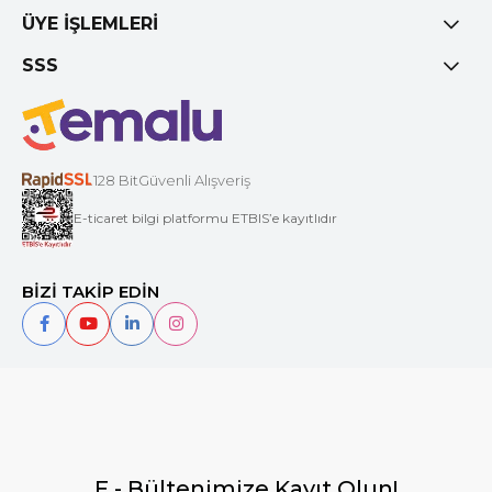
ÜYE İŞLEMLERİ
SSS
128 BitGüvenli Alışveriş
E-ticaret bilgi platformu ETBIS’e kayıtlıdır
BİZİ TAKİP EDİN
E - Bültenimize Kayıt Olun!