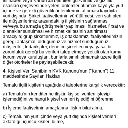
istinaden veya Kanun'da belirtilen gu?venlik ve gizlilik
esasları çerçevesinde yeterli önlemler alınmak kaydıyla yurt
içinde ve gerekli güvenlik önlemlerinin alınması kaydıyla
yurt dışında, Şirket faaliyetlerinin yürütülmesi, veri sahipleri
ile müşterilerimiz arasındaki iş ilişkisinin sağlanması
ve/veya bu amaçla görüşmeler yapılması, hizmetler, fırsat ve
olanaklar sunulması ve hizmet kalitesinin artırılması
amacıyla; grup şirketlerimiz, iş ortaklarımız, faaliyetlerimizin
gereği anlaşmalı olduğumuz ve hizmet sunduğumuz
müşteriler, tedarikçiler, denetim şirketleri veya yasal bir
zorunluluk gereği bu verileri talep etmeye yetkili olan kamu
kurum veya kuruluşları, bunlarla sınırlı olmamak üzere ilgili
diğer otoriteler ile paylaşabilecektir.
4
. Kişisel Veri Sahibinin KVK Kanunu'nun ("Kanun") 11.
maddesinde Sayılan Hakları
Temalu ilgili kişilerin aşağıdaki taleplerine karşılık verecektir:
a) Temalu'nın kendilerine ilişkin kişisel verileri işleyip
işlemediğini ve hangi kişisel verileri işlediğini öğrenme,
b) İşleme faaliyetinin amaçlarına ilişkin bilgi alma,
c) Temalu'nın yurt içinde veya yurt dışında kişisel verileri
aktardığı üçüncü kişileri bilme,