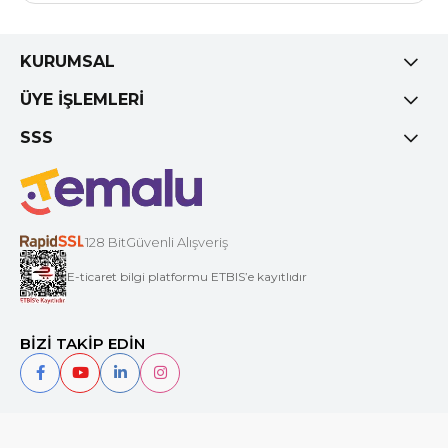
KURUMSAL
ÜYE İŞLEMLERİ
SSS
128 BitGüvenli Alışveriş
E-ticaret bilgi platformu ETBIS’e kayıtlıdır
BİZİ TAKİP EDİN