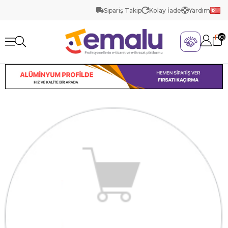
Sipariş Takip
Kolay İade
Yardım
0