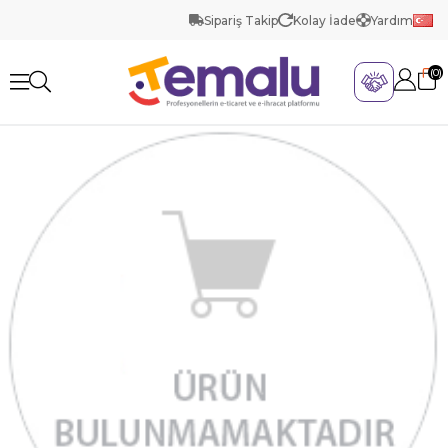
Sipariş Takip
Kolay İade
Yardım
0