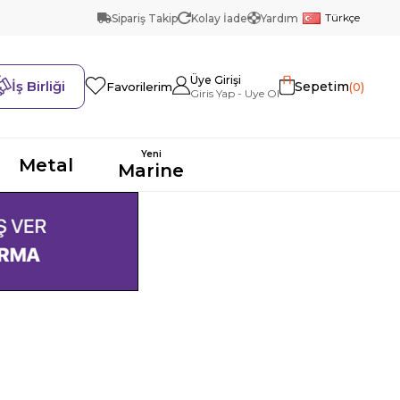
Türkçe
Sipariş Takip
Kolay İade
Yardım
Üye Girişi
İş Birliği
Sepetim
0
Favorilerim
Yeni
Metal
Marine