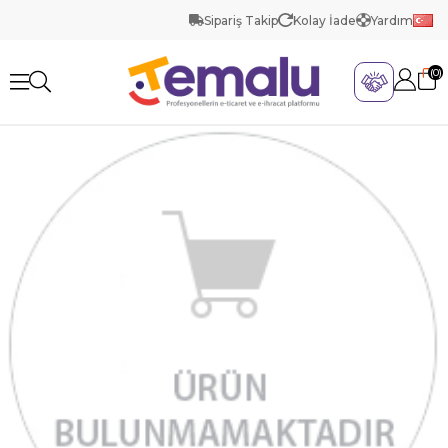
Sipariş Takip
Kolay İade
Yardım
0