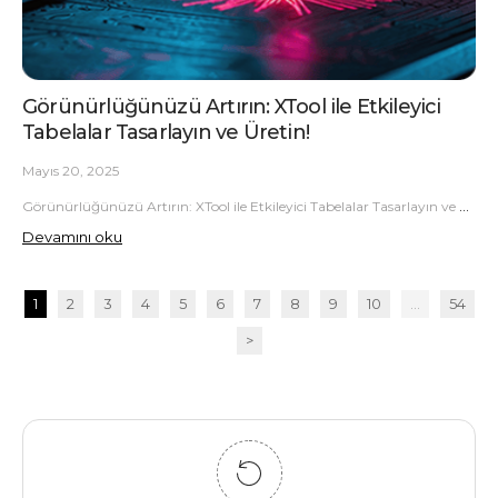
Görünürlüğünüzü Artırın: XTool ile Etkileyici
Tabelalar Tasarlayın ve Üretin!
Mayıs 20, 2025
Görünürlüğünüzü Artırın: XTool ile Etkileyici Tabelalar Tasarlayın ve Üretin!
Devamını oku
1
2
3
4
5
6
7
8
9
10
...
54
>