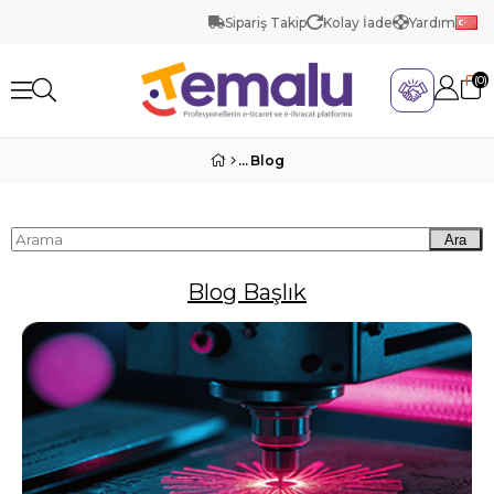
Sipariş Takip
Kolay İade
Yardım
0
Blog
Ara
Blog Başlık