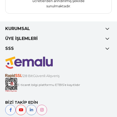
ücretlerden arındırılmış şekilde
sunulmaktadır.
KURUMSAL
ÜYE İŞLEMLERİ
SSS
128 BitGüvenli Alışveriş
E-ticaret bilgi platformu ETBIS’e kayıtlıdır
BİZİ TAKİP EDİN