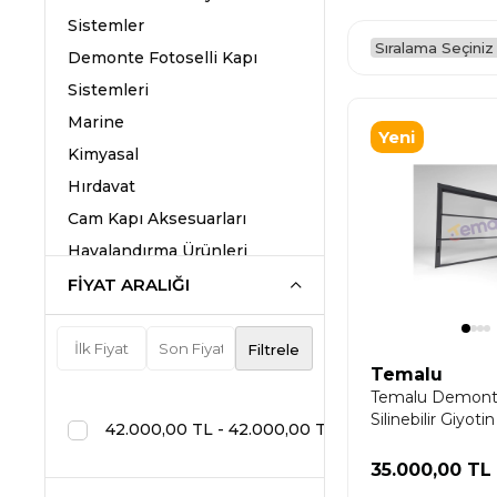
Sistemler
Demonte Fotoselli Kapı
Sistemleri
Marine
Yeni
Kimyasal
Ürün
Hırdavat
Cam Kapı Aksesuarları
Havalandırma Ürünleri
Metal
FIYAT ARALIĞI
Makine
Filtrele
Temalu
Temalu Demonte
Silinebilir Giyoti
42.000,00 TL - 42.000,00 TL
35.000,00 TL