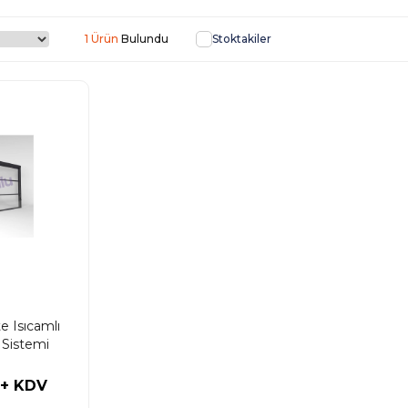
1 Ürün
Stoktakiler
 Isıcamlı
n Sistemi
+ KDV