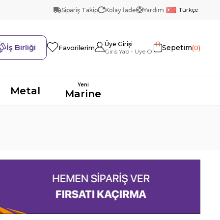
Türkçe
Sipariş Takip
Kolay İade
Yardım
Üye Girişi
İş Birliği
Sepetim
0
Favorilerim
Yeni
Metal
Marine