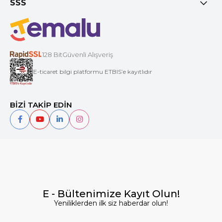
SSS
128 BitGüvenli Alışveriş
E-ticaret bilgi platformu ETBIS’e kayıtlıdır
BİZİ TAKİP EDİN
E - Bültenimize Kayıt Olun!
Yeniliklerden ilk siz haberdar olun!