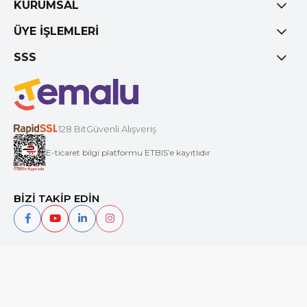
KURUMSAL
ÜYE İŞLEMLERİ
SSS
128 BitGüvenli Alışveriş
E-ticaret bilgi platformu ETBIS’e kayıtlıdır
BİZİ TAKİP EDİN