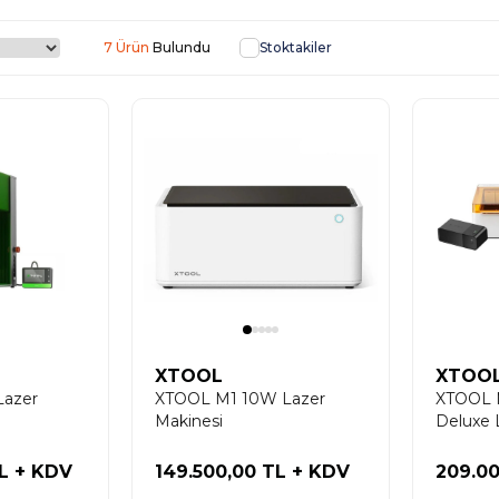
7 Ürün
Stoktakiler
XTOOL
XTOO
Lazer
XTOOL M1 10W Lazer
XTOOL 
Makinesi
Deluxe 
TL
+ KDV
149.500,00 TL
+ KDV
209.0