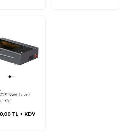
L
P2S 55W Lazer
 - Gri
00,00 TL
+ KDV