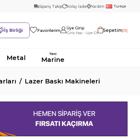
Türkçe
Sipariş Takip
Kolay İade
Yardım
Üye Girişi
İş Birliği
Sepetim
0
Favorilerim
Yeni
Metal
Marine
rları
Lazer Baskı Makineleri