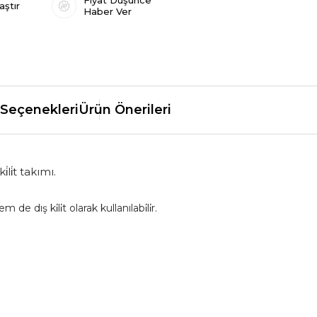
Fiyat Düşünce
aştır
Haber Ver
Seçenekleri
Ürün Önerileri
̇li̇t takımı.
m de dış ki̇li̇t olarak kullanılabi̇li̇r.