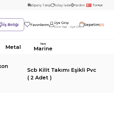
Türkçe
Sipariş Takip
Kolay İade
Yardım
Üye Girişi
İş Birliği
Sepetim
0
Favorilerim
Yeni
Metal
Marine
kon
Scb Kilit Takımı Eşikli Pvc
( 2 Adet )