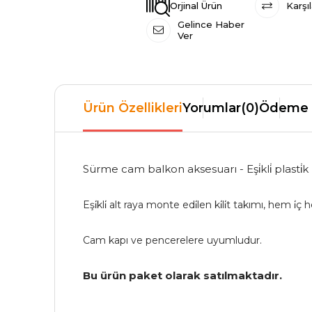
Orjinal Ürün
Karşıl
Gelince Haber
Ver
Ürün Özellikleri
Yorumlar
(0)
Ödeme 
Sürme cam balkon aksesuarı - Eşi̇kli̇ plasti̇k ki
Eşi̇kli̇ alt raya monte edi̇len ki̇li̇t takımı, hem i̇ç he
Cam kapı ve pencerelere uyumludur.
Bu ürün paket olarak satılmaktadır.