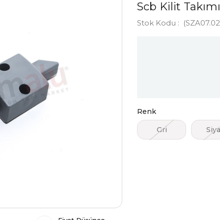
Scb Kilit Takımı
Stok Kodu
(SZA07.02.
Renk
Gri
Siy