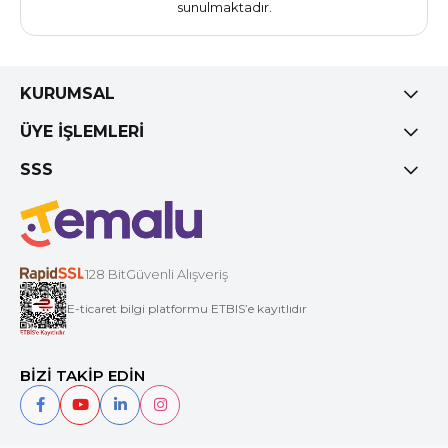
sunulmaktadır.
KURUMSAL
ÜYE İŞLEMLERİ
SSS
128 BitGüvenli Alışveriş
E-ticaret bilgi platformu ETBIS’e kayıtlıdır
BİZİ TAKİP EDİN