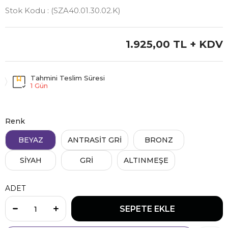
Stok Kodu
(SZA40.01.30.02.K)
1.925,00 TL
+ KDV
Tahmini Teslim Süresi
1 Gün
Renk
BEYAZ
ANTRASİT GRİ
BRONZ
SİYAH
GRİ
ALTINMEŞE
ADET