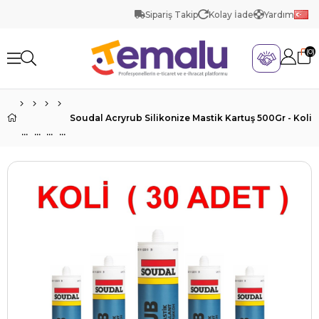
Sipariş Takip
Kolay İade
Yardım
0
Soudal Acryrub Silikonize Mastik Kartuş 500Gr - Koli