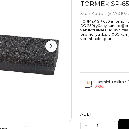
TORMEK SP-650
Stok Kodu
(SZA01020
TORMEK SP 650 Bileme Taşı
SG-250) yüzey kum değerini
yenilikçi aksesuar, aynı t
bileme (yaklaşık 1000 kum
verimli hale getirir.
Tahmini Teslim Sü
3 Gün
ADET