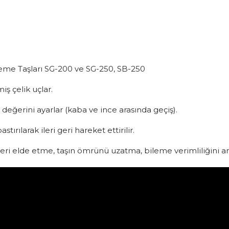
leme Taşları SG-200 ve SG-250, SB-250
iş çelik uçlar.
eğerini ayarlar (kaba ve ince arasında geçiş).
stırılarak ileri geri hareket ettirilir.
leri elde etme, taşın ömrünü uzatma, bileme verimliliğini ar