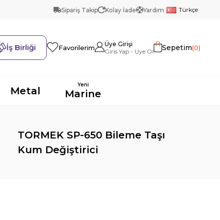
Türkçe
Sipariş Takip
Kolay İade
Yardım
Üye Girişi
İş Birliği
Sepetim
0
Favorilerim
Yeni
Metal
Marine
TORMEK SP-650 Bileme Taşı
Kum Değiştirici