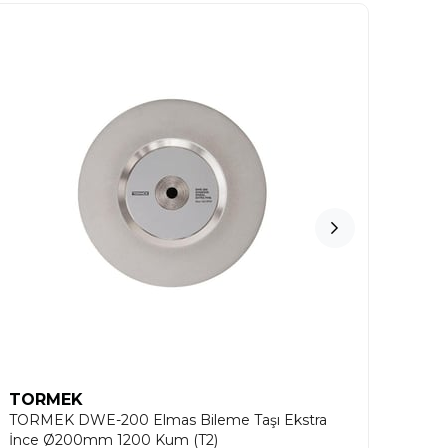
TORMEK
TO
TORMEK DWE-200 Elmas Bileme Taşı Ekstra
TORM
İnce Ø200mm 1200 Kum (T2)