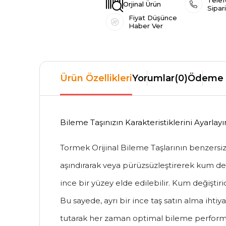
Telef
Orjinal Ürün
Sipar
Fiyat Düşünce
Haber Ver
Ürün Özellikleri
Yorumlar
(0)
Ödeme 
Bileme Taşınızın Karakteristiklerini Ayarlayı
Tormek Orijinal Bileme Taşlarının benzersiz ö
aşındırarak veya pürüzsüzleştirerek kum değe
ince bir yüzey elde edilebilir. Kum değiştiric
Bu sayede, ayrı bir ince taş satın alma ihtiy
tutarak her zaman optimal bileme perform