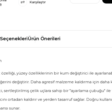
onla
Karşılaştır
iş
Seçenekleri
Ürün Önerileri
n
zelliği, yüzey özelliklerinin bir kum değiştirici ile ayarlana
rini değiştirir. Daha agresif malzeme kaldırma için daha kaba
i, sertleştirilmiş çelik uçlara sahip bir "ayarlama çubuğu" ile
acını ortadan kaldırır ve yerden tasarruf sağlar. Doğru kulla
ansı sunar.