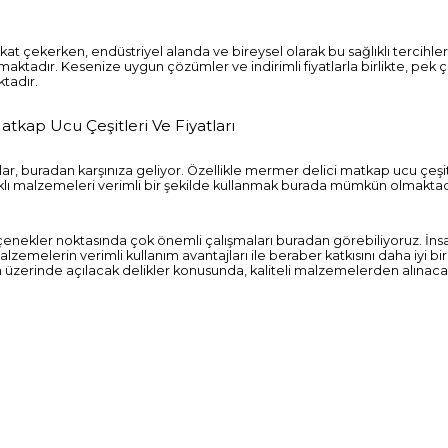
at çekerken, endüstriyel alanda ve bireysel olarak bu sağlıklı tercihler
tadır. Kesenize uygun çözümler ve indirimli fiyatlarla birlikte, pek 
ktadır.
tkap Ucu Çeşitleri Ve Fiyatları
atlar, buradan karşınıza geliyor. Özellikle mermer delici matkap ucu çeşit
sağlıklı malzemeleri verimli bir şekilde kullanmak burada mümkün olmaktad
n seçenekler noktasında çok önemli çalışmaları buradan görebiliyoruz. İnsa
zemelerin verimli kullanım avantajları ile beraber katkısını daha iyi b
üzerinde açılacak delikler konusunda, kaliteli malzemelerden alınac