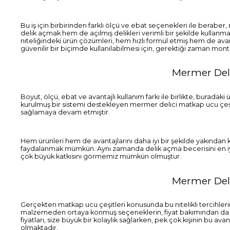
Bu iş için birbirinden farklı ölçü ve ebat seçenekleri ile beraber,
delik açmak hem de açılmış delikleri verimli bir şekilde kullan
niteliğindeki ürün çözümleri, hem hızlı formül etmiş hem de avanta
güvenilir bir biçimde kullanılabilmesi için, gerektiği zaman mont
Mermer Deli
Boyut, ölçü, ebat ve avantajlı kullanım farkı ile birlikte, bura
kurulmuş bir sistemi destekleyen mermer delici matkap ucu çeşitler
sağlamaya devam etmiştir.
Hem ürünleri hem de avantajlarını daha iyi bir şekilde yakında
faydalanmak mümkün. Aynı zamanda delik açma becerisini en iyi 
çok büyük katkısını görmemiz mümkün olmuştur.
Mermer Deli
Gerçekten matkap ucu çeşitleri konusunda bu nitelikli tercihlerin 
malzemeden ortaya konmuş seçeneklerin, fiyat bakımından da f
fiyatları, size büyük bir kolaylık sağlarken, pek çok kişinin bu 
olmaktadır.