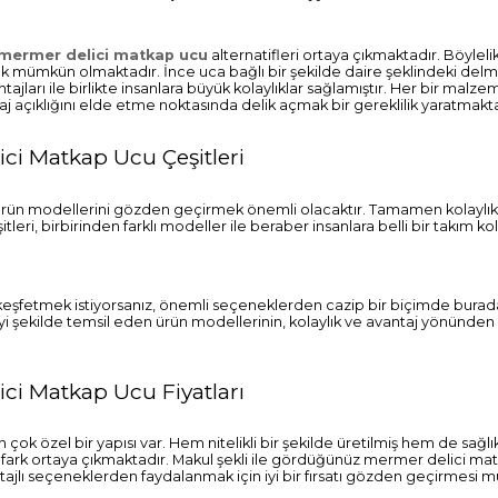
mermer delici matkap ucu
alternatifleri ortaya çıkmaktadır. Böylel
mak mümkün olmaktadır. İnce uca bağlı bir şekilde daire şeklindeki del
jları ile birlikte insanlara büyük kolaylıklar sağlamıştır. Her bir malz
aj açıklığını elde etme noktasında delik açmak bir gereklilik yaratmakta
ci Matkap Ucu Çeşitleri
daki ürün modellerini gözden geçirmek önemli olacaktır. Tamamen kolaylı
i, birbirinden farklı modeller ile beraber insanlara belli bir takım kol
n keşfetmek istiyorsanız, önemli seçeneklerden cazip bir biçimde burad
şekilde temsil eden ürün modellerinin, kolaylık ve avantaj yönünden 
ci Matkap Ucu Fiyatları
çok özel bir yapısı var. Hem nitelikli bir şekilde üretilmiş hem de sağlık
ark ortaya çıkmaktadır. Makul şekli ile gördüğünüz mermer delici ma
avantajlı seçeneklerden faydalanmak için iyi bir fırsatı gözden geçirmesi