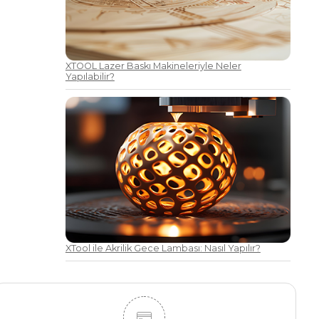
XTOOL Lazer Baskı Makineleriyle Neler
Yapılabilir?
XTool ile Akrilik Gece Lambası: Nasıl Yapılır?