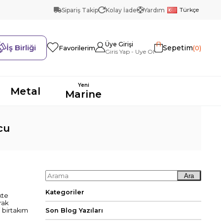
Türkçe
Sipariş Takip
Kolay İade
Yardım
Üye Girişi
İş Birliği
Sepetim
0
Favorilerim
Yeni
Metal
Marine
cu
Ara
Kategoriler
kte
rak
i birtakım
Son Blog Yazıları