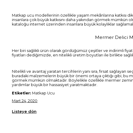
Matkap ucu modellerinin özellikle yaşam mekânlarına katkısı dikk
insanlara çok büyük katkısını daha yakından görmek mümkün olmak
kataloğu internet üzerinden insanlara büyük kolaylıklar sağlama
Mermer Delici Ma
Her biri sağlıklı ürün olarak gördüğümüz çeşitler ve indirimli fiy
fiyatları dediğimizde, en nitelikli üretim boyutları ile birlikte 
Nitelikli ve avantaj yaratan tercihlerin yanı sıra, fırsat sağlaya
buradaki malzemelerin büyük bir önemi ortaya çıktığı gibi, bu mal
görmek mümkün olmaktadır. Böylelikle özellikle mermer zemin 
yardımlar büyük bir hassasiyet yaratmaktadır.
Etiketler:
Matkap Ucu
Mart 24, 2020
Listeye dön