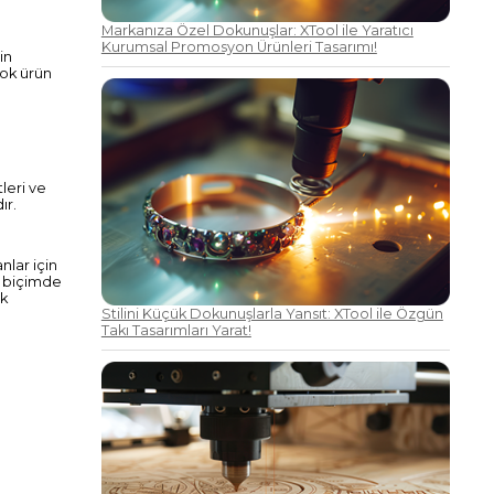
Markanıza Özel Dokunuşlar: XTool ile Yaratıcı
Kurumsal Promosyon Ürünleri Tasarımı!
in
çok ürün
leri ve
ır.
nlar için
ir biçimde
ak
Stilini Küçük Dokunuşlarla Yansıt: XTool ile Özgün
Takı Tasarımları Yarat!