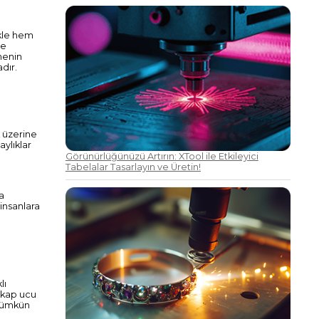
ikle hem
me
emenin
dır.
k üzerine
aylıklar
Görünürlüğünüzü Artırın: XTool ile Etkileyici
Tabelalar Tasarlayın ve Üretin!
a
insanlara
lı
tkap ucu
 mümkün