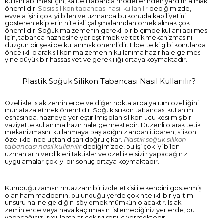
kullanılabilmesi için, kaliteli tabanca modellerinden yardım almak
önemlidir.
Sosis silikon tabancası nasıl kullanılır
dediğimizde,
evvela işini çok iyi bilen ve uzmanca bu konuda kabiliyetini
gösteren ekiplerin nitelikli çalışmalarından örnek almak çok
önemlidir. Soğuk malzemenin gerekli bir biçimde kullanılabilmesi
için, tabanca haznesine yerleştirmek ve tetik mekanizmasını
düzgün bir şekilde kullanmak önemlidir. Elbette ki gibi konularda
öncelikli olarak silikon malzemenin kullanıma hazır hale gelmesi
yine büyük bir hassasiyet ve gerekliliği ortaya koymaktadır.
Plastik Soğuk Silikon Tabancası Nasıl Kullanılır?
Özellikle ıslak zeminlerde ve diğer noktalarda yalıtım özelliğini
muhafaza etmek önemlidir. Soğuk silikon tabancası kullanımı
esnasında, hazneye yerleştirilmiş olan silikon ucu kesilmiş bir
vaziyette kullanıma hazır hale gelmektedir. Düzenli olarak tetik
mekanizmasını kullanmaya başladığınız andan itibaren, silikon
özellikle ince uçtan dışarı doğru çıkar.
Plastik soğuk silikon
tabancası nasıl kullanılır
dediğimizde, bu işi çok iyi bilen
uzmanların verdikleri taktikler ve özellikle sizin yapacağınız
uygulamalar çok iyi bir sonuç ortaya koymaktadır.
Kuruduğu zaman muazzam bir izole etkisi ile kendini göstermiş
olan ham maddenin, bulunduğu yerde çok nitelikli bir yalıtım
unsuru haline geldiğini söylemek mümkün olacaktır. Islak
zeminlerde veya hava kaçırmasını istemediğiniz yerlerde, bu
yapacağınız uygulamalar çok iyi sonuç vermektedir.