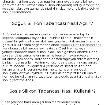
almak için, silikon tabancası nasıl kullanılır evvela bunu bilmek
gerekmektedir. Uzmanların bu konuda yapmış olduğu tavsiyeler
ve çalışmalar, aynı zamanda nitelikli malzemelerle birlikte çok iyi
sonuç vermektedir.
Soğuk Silikon Tabancası Nasıl Açılır?
Soğuk silikon malzemenin yalıtım için ne kadar avantajlı bir
seçenek olduğunu söyledik. Bununla birlikte bu malzemenin
düzenli bir şekilde kullanılabilmesi için, silikon tabancası önemli bir
gereklilik kullanıma başlamadan önce,
soğuk silikon tabancası nasıl
açılır
bunu da bilmek gerekmektedir. Özellikle hazneye
yerleştirilmeden önce silikonun açık hale gelmesi önemli. Daha
sonrasında işi tetik mekanizması hallediyor mekanik yapısı,
kullanıma çok önemli derecede destek sağlayan sistem avantajlı
bir biçimde insanların yalıtım konusunda ihtiyaçlarını karşılamak
durumundadır. Pek çok farklı yerlerde ve inşaat sektöründe
kullanılan nitelikli tercih, yalıtım mekanizmasının en ideal
sonuçlarını ortaya koymuştur. Böylelikle hem pratik bir kullanım
hem de bu kullanımın ortaya koymuş olduğu avantajlar daha iyi bir
sonuç yaratmaktadır.
Sosis Silikon Tabancası Nasıl Kullanılır?
Sosis şeklinde hazırlanmış silikon malzemenin verimli