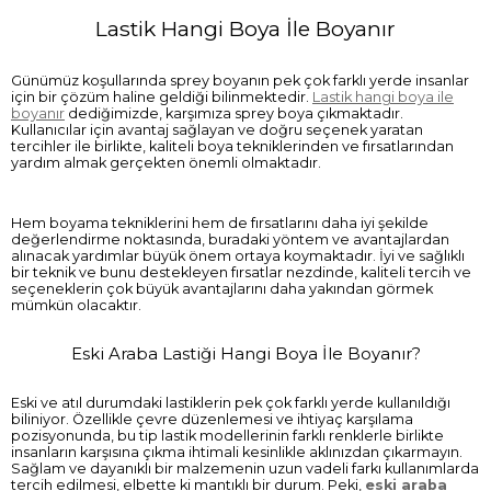
Lastik Hangi Boya İle Boyanır
Günümüz koşullarında sprey boyanın pek çok farklı yerde insanlar
için bir çözüm haline geldiği bilinmektedir.
Lastik hangi boya ile
boyanır
dediğimizde, karşımıza sprey boya çıkmaktadır.
Kullanıcılar için avantaj sağlayan ve doğru seçenek yaratan
tercihler ile birlikte, kaliteli boya tekniklerinden ve fırsatlarından
yardım almak gerçekten önemli olmaktadır.
Hem boyama tekniklerini hem de fırsatlarını daha iyi şekilde
değerlendirme noktasında, buradaki yöntem ve avantajlardan
alınacak yardımlar büyük önem ortaya koymaktadır. İyi ve sağlıklı
bir teknik ve bunu destekleyen fırsatlar nezdinde, kaliteli tercih ve
seçeneklerin çok büyük avantajlarını daha yakından görmek
mümkün olacaktır.
Eski Araba Lastiği Hangi Boya İle Boyanır?
Eski ve atıl durumdaki lastiklerin pek çok farklı yerde kullanıldığı
biliniyor. Özellikle çevre düzenlemesi ve ihtiyaç karşılama
pozisyonunda, bu tip lastik modellerinin farklı renklerle birlikte
insanların karşısına çıkma ihtimali kesinlikle aklınızdan çıkarmayın.
Sağlam ve dayanıklı bir malzemenin uzun vadeli farkı kullanımlarda
tercih edilmesi, elbette ki mantıklı bir durum. Peki,
eski araba