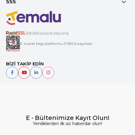
SSS
128 BitGüvenli Alışveriş
E-ticaret bilgi platformu ETBIS’e kayıtlıdır
BİZİ TAKİP EDİN
E - Bültenimize Kayıt Olun!
Yeniliklerden ilk siz haberdar olun!