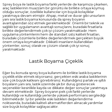
Sprey boya ile lastik boyama farklı yerlerde de karşımıza çıkarken,
araç lastiklerinin muazzam bir görüntü ile birlikte ortaya koymuş
olduğu sonuçlar, özellikle kullanıcılar için büyük kolaylıklar
yaratmaya devam etmiştir. Ahşap, metal ve duvar gibi unsurların
yanı sıra lastik boyama konusunda da sprey boyanın
avantajlarından söz etmek gerekmektedir. Önemli bir teknik ve
sağlıklı bir uygulamanın avantajlı sonuçlarını, buradaki fırsatlarla
birlikte değerlendirmek çok iyi çözüm yaratmaktadır. Hem
uygulama yöntemlerini hem de standart üstü kaliteli fırsatları,
buradaki çözümlerle birlikte değerlendirmek gerçekten büyük
önem ortaya koymaktadır. Dikkatli insanların kullandıkları
yöntemler, sonuç olarak ve çözüm olarak çok iyi sonuç
yaratmaktadır.
Lastik Boyama Çiçeklik
Eğer bu konuda sprey boya kullanımı ile birlikte lastik boyama
çiçeklik elde etmek istiyorsanız, gerçekten eski araba lastiklerinin
size çok büyük katkısını görebilirsiniz. Kullandığınız parlak ve ışıltılı
boyaların yanı sıra, lastik üzerinde şık bir duruş gösterecek
seçenekler kesinlikle kayda ve dikkate değer sonuçlar yaratmaya
devam etmektedir. Sprey boyanın pek çok farklı yerlerde
kullanıldığı ve kullanıldığı yerlerde yüksek performans sergilediği
bilinmektedir. İyi bir şekilde eski lastikleri değerlendirme
noktasında, buradaki kaliteli alternatiflerden alınacak yardımlar
size büyük kolaylıklar sağlayacaktır.