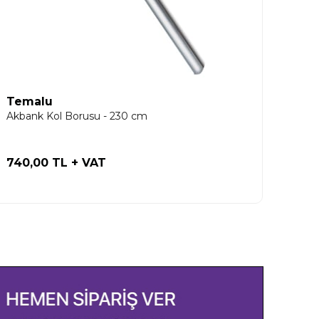
Temalu
Tem
Akbank Kol Borusu - 230 cm
Kıvrı
740,00 TL
+ VAT
290