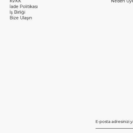
KVKK
Neden Üye
İade Politikası
İş Birliği
Bize Ulaşın