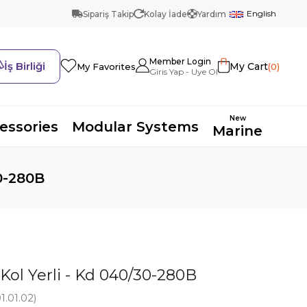
English
Sipariş Takip
Kolay İade
Yardım
Member Login
İş Birliği
My Cart
0
My Favorites
New
essories
Modular Systems
Marine
30-280B
Kol Yerli - Kd 040/30-280B
1.01.02)