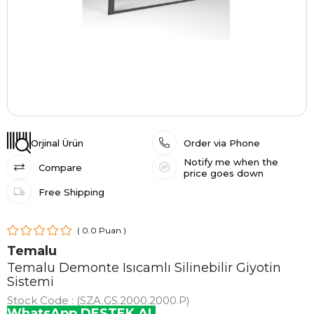
Orjinal Ürün
Order via Phone
Notify me when the
Compare
price goes down
Free Shipping
0.0
Temalu
Temalu Demonte Isıcamlı Silinebilir Giyotin
Sistemi
Stock Code
(SZA.GS.2000.2000.P)
WhatsApp DESTEK AL