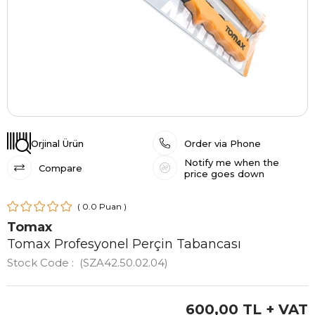
Orjinal Ürün
Order via Phone
Notify me when the
Compare
price goes down
0.0
Tomax
Tomax Profesyonel Perçin Tabancası
Stock Code
(SZA42.50.02.04)
600,00 TL
+ VAT