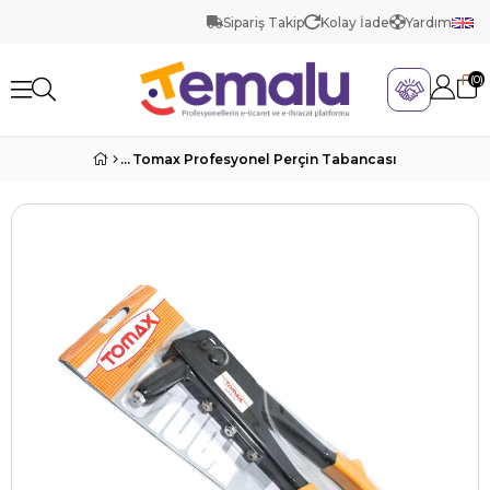
Sipariş Takip
Kolay İade
Yardım
0
Tomax Profesyonel Perçin Tabancası